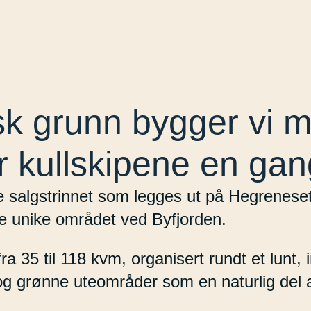
isk grunn bygger vi 
r kullskipene en gang 
te salgstrinnet som legges ut på Hegrenese
te unike området ved Byfjorden.
 fra 35 til 118 kvm, organisert rundt et lun
 grønne uteområder som en naturlig del a