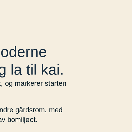
moderne
la til kai.
t, og markerer starten
t, indre gårdsrom, med
v bomiljøet.