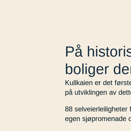
På histor
boliger de
Kullkaien er det førs
på utviklingen av det
88 selveierleiligheter
egen sjøpromenade og